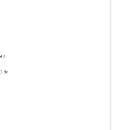
ken
21’de