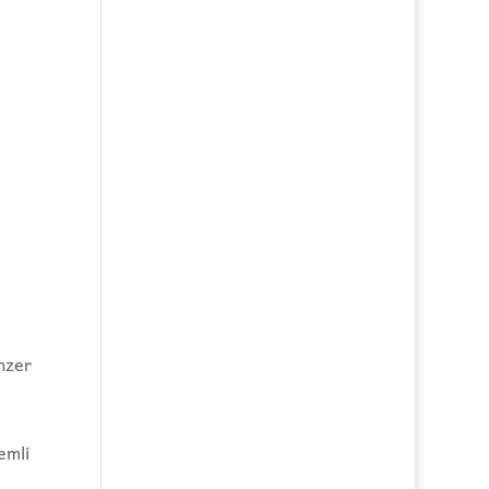
enzer
emli
e