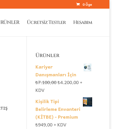
0 Öge
RÜNLER
Ücretsiz Testler
Hesabım
Ürünler
Kariyer
Danışmanları İçin
Orijinal
Şu
₺
7.100,00
₺
4.200,00
+
fiyat:
andaki
KDV
₺7.100,00.
fiyat:
Kişilik Tipi
₺4.200,00.
RTIŞ
Belirleme Envanteri
(KİTBE) - Premium
₺
949,00
+ KDV