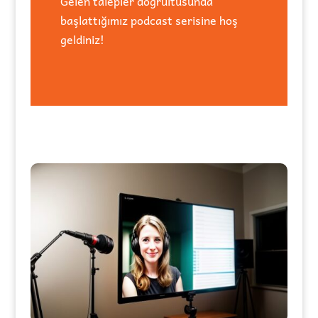
Gelen talepler doğrultusunda
başlattığımız podcast serisine hoş
geldiniz!