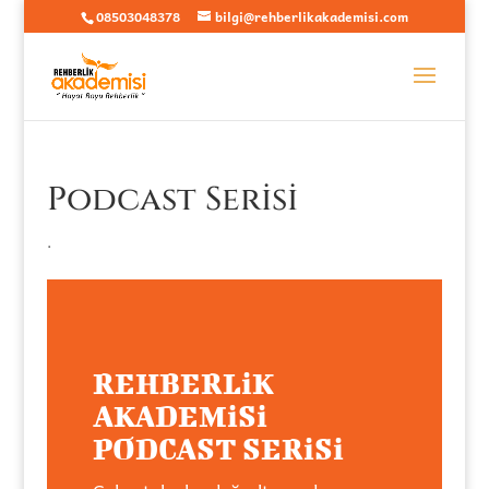
08503048378
bilgi@rehberlikakademisi.com
Podcast Serisi
.
REHBERLiK
AKADEMiSi
PODCAST SERiSi