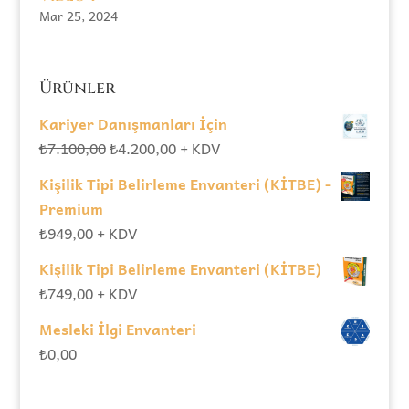
Mar 25, 2024
Ürünler
Kariyer Danışmanları İçin
Orijinal
Şu
₺
7.100,00
₺
4.200,00
+ KDV
fiyat:
andaki
Kişilik Tipi Belirleme Envanteri (KİTBE) -
₺7.100,00.
fiyat:
Premium
₺4.200,00.
₺
949,00
+ KDV
Kişilik Tipi Belirleme Envanteri (KİTBE)
₺
749,00
+ KDV
Mesleki İlgi Envanteri
₺
0,00