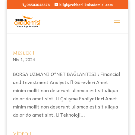
08503048378
bilgi@rehberlikakademisi.com
Meslek-1
Nis 1, 2024
BORSA UZMANI O*NET BAĞLANTISI : Financial
and Investment Analysts  Görevleri Amet
minim mollit non deserunt ullamco est sit aliqua
dolor do amet sint.  Çalışma Faaliyetleri Amet
minim mollit non deserunt ullamco est sit aliqua
dolor do amet sint.  Teknoloji...
Video-1