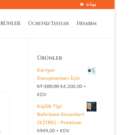
0 Öge
RÜNLER
Ücretsiz Testler
Hesabım
Ürünler
Kariyer
Danışmanları İçin
Orijinal
Şu
₺
7.100,00
₺
4.200,00
+
fiyat:
andaki
KDV
₺7.100,00.
fiyat:
Kişilik Tipi
₺4.200,00.
Belirleme Envanteri
(KİTBE) - Premium
₺
949,00
+ KDV
i