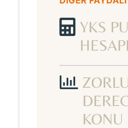
DİĞER FAYDALI

YKS P
HESAP

ZORL
DEREC
KONU