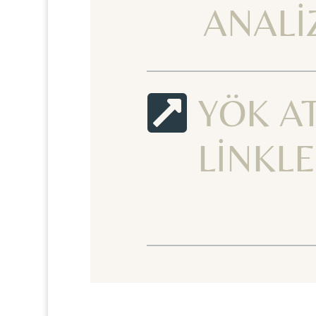
ANALİ

YÖK A
LİNKLE