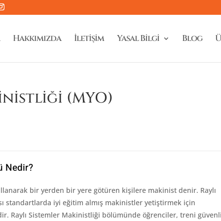
Hakkımızda
İletişim
Yasal Bilgi
Blog
Ü
inistliği (MYO)
ü Nedir?
ullanarak bir yerden bir yere götüren kişilere makinist denir. Raylı
 standartlarda iyi eğitim almış makinistler yetiştirmek için
r. Raylı Sistemler Makinistliği bölümünde öğrenciler, treni güvenl