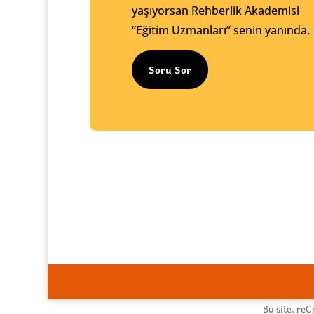
yaşıyorsan Rehberlik Akademisi
“Eğitim Uzmanları” senin yanında.
Soru Sor
Bu site, re