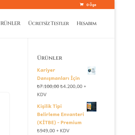
0 Öge
RÜNLER
Ücretsiz Testler
Hesabım
Ürünler
Kariyer
Danışmanları İçin
Orijinal
Şu
₺
7.100,00
₺
4.200,00
+
fiyat:
andaki
KDV
₺7.100,00.
fiyat:
Kişilik Tipi
₺4.200,00.
Belirleme Envanteri
(KİTBE) - Premium
₺
949,00
+ KDV