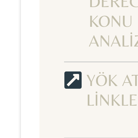
DEREC
KONU
ANALİ

YÖK A
LİNKLE