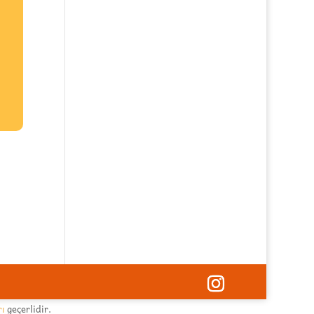
rı
geçerlidir.