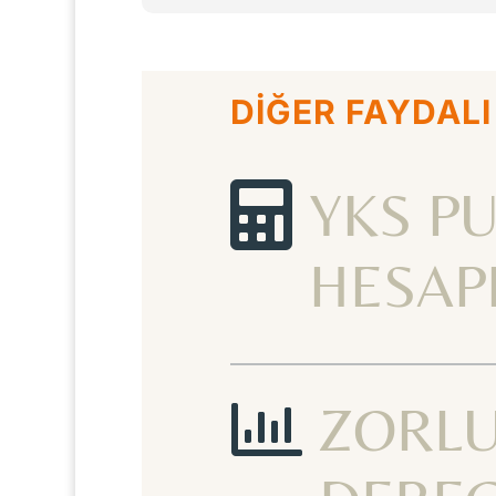
DİĞER FAYDALI

YKS P
HESAP

ZORL