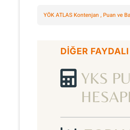
YÖK ATLAS Kontenjan , Puan ve Baş
DİĞER FAYDALI

YKS P
HESAP