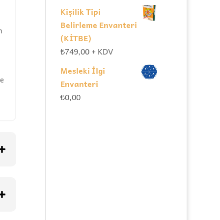
Kişilik Tipi
Belirleme Envanteri
n
(KİTBE)
₺
749,00
+ KDV
Mesleki İlgi
ve
Envanteri
₺
0,00