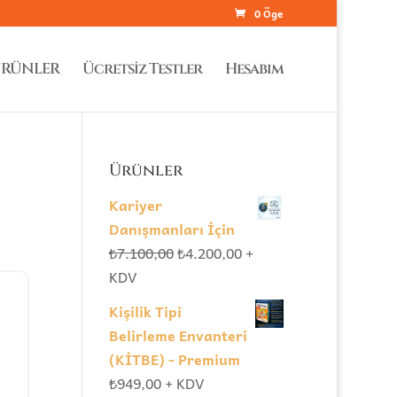
0 Öge
RÜNLER
Ücretsiz Testler
Hesabım
Ürünler
Kariyer
Danışmanları İçin
Orijinal
Şu
₺
7.100,00
₺
4.200,00
+
fiyat:
andaki
KDV
₺7.100,00.
fiyat:
Kişilik Tipi
₺4.200,00.
Belirleme Envanteri
(KİTBE) - Premium
₺
949,00
+ KDV