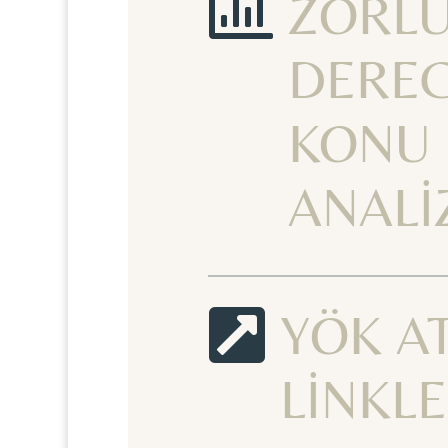

ZORL
DEREC
KONU
ANALİ

YÖK A
LİNKLE