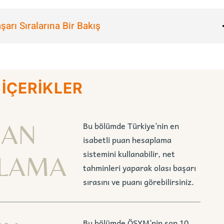
arı Sıralarına Bir Bakış
 İÇERİKLER
UAN
Bu bölümde Türkiye’nin en
isabetli puan hesaplama
sistemini kullanabilir, net
LAMA
tahminleri yaparak olası başarı
sırasını ve puanı görebilirsiniz.
Bu bölümde ÖSYM’nin son 10