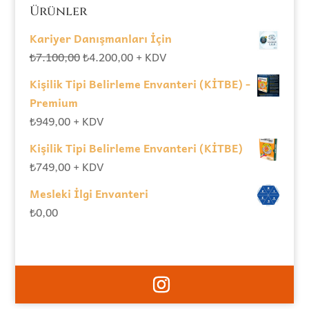
Ürünler
Kariyer Danışmanları İçin
Orijinal
Şu
₺
7.100,00
₺
4.200,00
+ KDV
fiyat:
andaki
Kişilik Tipi Belirleme Envanteri (KİTBE) -
₺7.100,00.
fiyat:
Premium
₺4.200,00.
₺
949,00
+ KDV
Kişilik Tipi Belirleme Envanteri (KİTBE)
₺
749,00
+ KDV
Mesleki İlgi Envanteri
₺
0,00