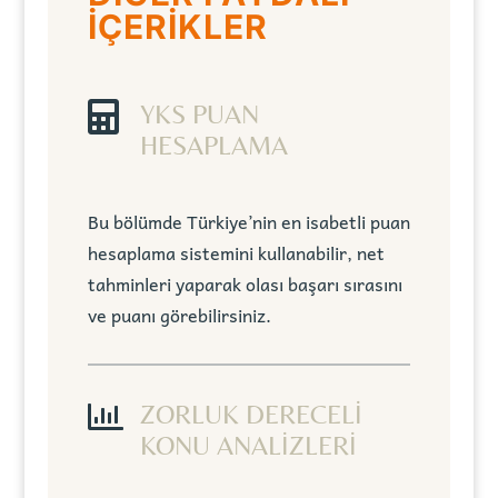
İÇERİKLER

YKS PUAN
HESAPLAMA
Bu bölümde Türkiye’nin en isabetli puan
hesaplama sistemini kullanabilir, net
tahminleri yaparak olası başarı sırasını
ve puanı görebilirsiniz.

ZORLUK DERECELİ
KONU ANALİZLERİ