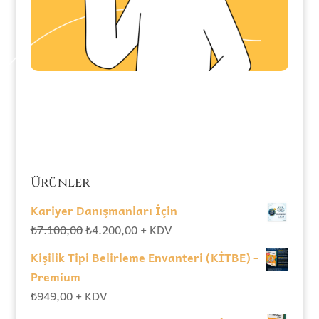
Ürünler
Kariyer Danışmanları İçin
Orijinal
Şu
₺
7.100,00
₺
4.200,00
+ KDV
fiyat:
andaki
Kişilik Tipi Belirleme Envanteri (KİTBE) -
₺7.100,00.
fiyat:
Premium
₺4.200,00.
₺
949,00
+ KDV