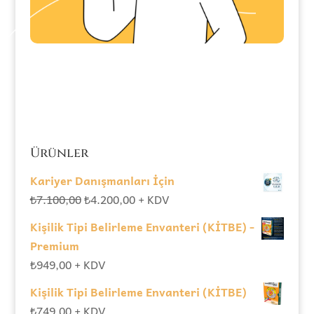
Ürünler
Kariyer Danışmanları İçin
Orijinal
Şu
₺
7.100,00
₺
4.200,00
+ KDV
fiyat:
andaki
Kişilik Tipi Belirleme Envanteri (KİTBE) -
₺7.100,00.
fiyat:
Premium
₺4.200,00.
₺
949,00
+ KDV
Kişilik Tipi Belirleme Envanteri (KİTBE)
₺
749,00
+ KDV