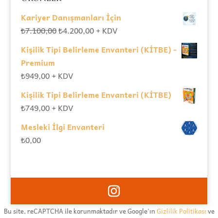
Kariyer Danışmanları İçin
Orijinal
Şu
₺
7.100,00
₺
4.200,00
+ KDV
fiyat:
andaki
Kişilik Tipi Belirleme Envanteri (KİTBE) -
₺7.100,00.
fiyat:
Premium
₺4.200,00.
₺
949,00
+ KDV
Kişilik Tipi Belirleme Envanteri (KİTBE)
₺
749,00
+ KDV
Mesleki İlgi Envanteri
₺
0,00
Bu site, reCAPTCHA ile korunmaktadır ve Google'ın
Gizlilik Politikası
ve