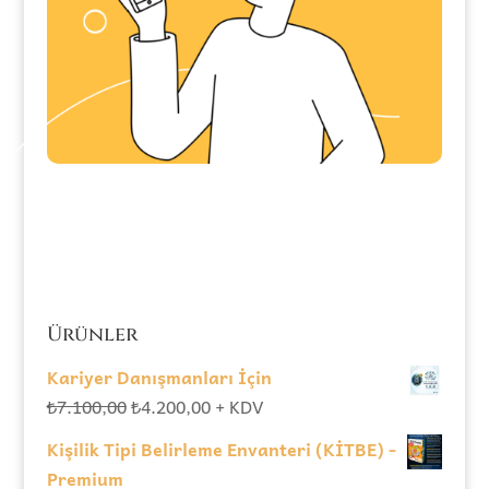
Ürünler
Kariyer Danışmanları İçin
Orijinal
Şu
₺
7.100,00
₺
4.200,00
+ KDV
fiyat:
andaki
Kişilik Tipi Belirleme Envanteri (KİTBE) -
₺7.100,00.
fiyat:
Premium