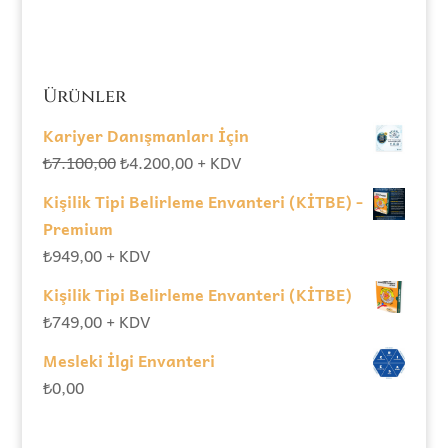
Ürünler
Kariyer Danışmanları İçin
Orijinal
Şu
₺
7.100,00
₺
4.200,00
+ KDV
fiyat:
andaki
Kişilik Tipi Belirleme Envanteri (KİTBE) -
₺7.100,00.
fiyat:
Premium
₺4.200,00.
₺
949,00
+ KDV
Kişilik Tipi Belirleme Envanteri (KİTBE)
₺
749,00
+ KDV
Mesleki İlgi Envanteri
₺
0,00