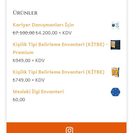
Ürünler
Kariyer Danışmanları İçin
Orijinal
Şu
₺
7.100,00
₺
4.200,00
+ KDV
fiyat:
andaki
Kişilik Tipi Belirleme Envanteri (KİTBE) -
₺7.100,00.
fiyat:
Premium
₺4.200,00.
₺
949,00
+ KDV
Kişilik Tipi Belirleme Envanteri (KİTBE)
₺
749,00
+ KDV
Mesleki İlgi Envanteri
₺
0,00