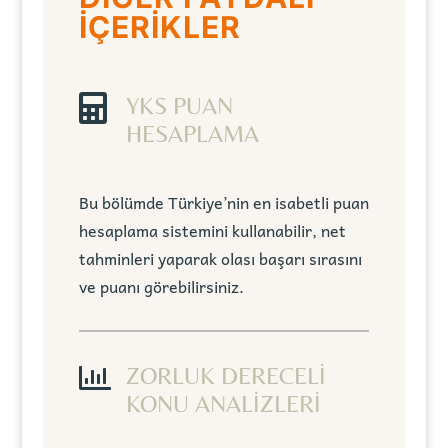
İÇERİKLER

YKS PUAN
HESAPLAMA
Bu bölümde Türkiye’nin en isabetli puan
hesaplama sistemini kullanabilir, net
tahminleri yaparak olası başarı sırasını
ve puanı görebilirsiniz.

ZORLUK DERECELİ
KONU ANALİZLERİ