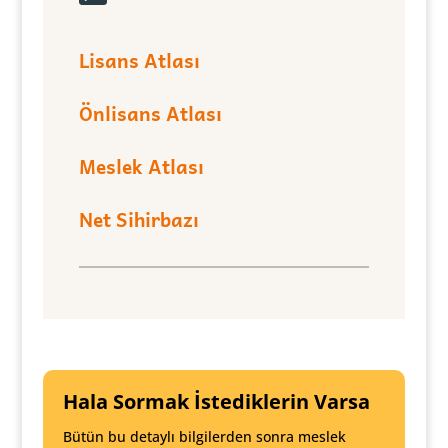
Lisans Atlası
Önlisans Atlası
Meslek Atlası
Net Sihirbazı
Hala Sormak İstediklerin Varsa
Bütün bu detaylı bilgilerden sonra meslek