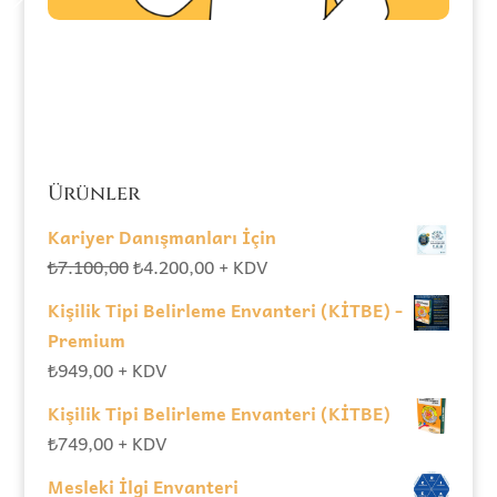
Ürünler
Kariyer Danışmanları İçin
Orijinal
Şu
₺
7.100,00
₺
4.200,00
+ KDV
fiyat:
andaki
Kişilik Tipi Belirleme Envanteri (KİTBE) -
₺7.100,00.
fiyat:
Premium
₺4.200,00.
₺
949,00
+ KDV
Kişilik Tipi Belirleme Envanteri (KİTBE)
₺
749,00
+ KDV
Mesleki İlgi Envanteri