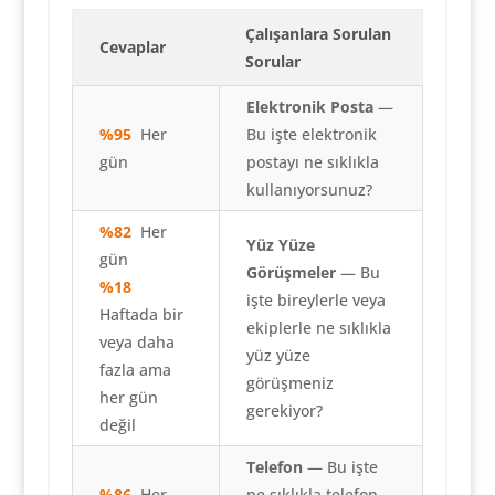
Çalışanlara Sorulan
Cevaplar
Sorular
Elektronik Posta
—
%95
Her
Bu işte elektronik
gün
postayı ne sıklıkla
kullanıyorsunuz?
%82
Her
Yüz Yüze
gün
Görüşmeler
— Bu
%18
işte bireylerle veya
Haftada bir
ekiplerle ne sıklıkla
veya daha
yüz yüze
fazla ama
görüşmeniz
her gün
gerekiyor?
değil
Telefon
— Bu işte
%86
Her
ne sıklıkla telefon