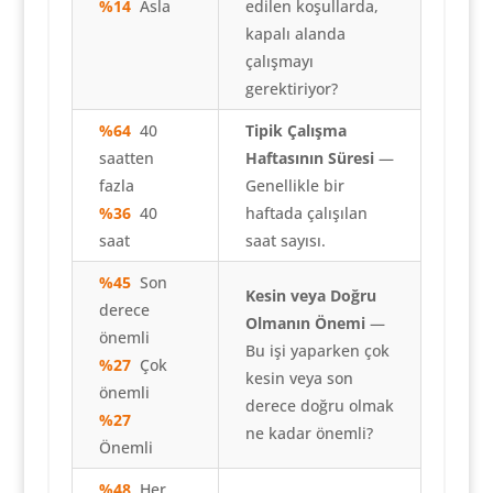
%14
Asla
edilen koşullarda,
kapalı alanda
çalışmayı
gerektiriyor?
%64
40
Tipik Çalışma
saatten
Haftasının Süresi
—
fazla
Genellikle bir
%36
40
haftada çalışılan
saat
saat sayısı.
%45
Son
Kesin veya Doğru
derece
Olmanın Önemi
—
önemli
Bu işi yaparken çok
%27
Çok
kesin veya son
önemli
derece doğru olmak
%27
ne kadar önemli?
Önemli
%48
Her