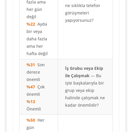
fazla ama
ne sıklıkla telefon
her gün
görüşmeleri
değil
yapıyorsunuz?
%22
Ayda
bir veya
daha fazla
ama her
hafta değil
%31
Son
İş Grubu veya Ekip
derece
ile Çalışmak
— Bu
önemli
işte başkalarıyla bir
%47
Çok
grup veya ekip
önemli
halinde çalışmak ne
%13
kadar önemlidir?
Önemli
%50
Her
gün