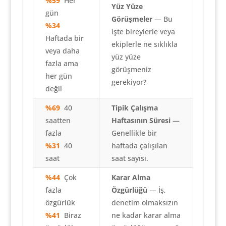
%59
Her
Yüz Yüze
gün
Görüşmeler
— Bu
%34
işte bireylerle veya
Haftada bir
ekiplerle ne sıklıkla
veya daha
yüz yüze
fazla ama
görüşmeniz
her gün
gerekiyor?
değil
%69
40
Tipik Çalışma
saatten
Haftasının Süresi
—
fazla
Genellikle bir
%31
40
haftada çalışılan
saat
saat sayısı.
%44
Çok
Karar Alma
fazla
Özgürlüğü
— İş,
özgürlük
denetim olmaksızın
%41
Biraz
ne kadar karar alma