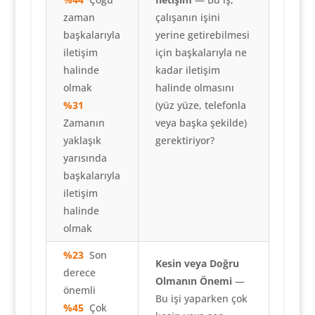
zaman
çalışanın işini
başkalarıyla
yerine getirebilmesi
iletişim
için başkalarıyla ne
halinde
kadar iletişim
olmak
halinde olmasını
%31
(yüz yüze, telefonla
Zamanın
veya başka şekilde)
yaklaşık
gerektiriyor?
yarısında
başkalarıyla
iletişim
halinde
olmak
%23
Son
Kesin veya Doğru
derece
Olmanın Önemi
—
önemli
Bu işi yaparken çok
%45
Çok