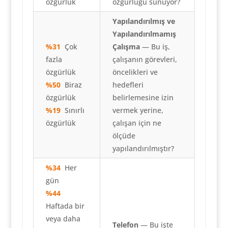
özgürlük
özgürlüğü sunuyor?
Yapılandırılmış ve
Yapılandırılmamış
%31
Çok
Çalışma
— Bu iş,
fazla
çalışanın görevleri,
özgürlük
öncelikleri ve
%50
Biraz
hedefleri
özgürlük
belirlemesine izin
%19
Sınırlı
vermek yerine,
özgürlük
çalışan için ne
ölçüde
yapılandırılmıştır?
%34
Her
gün
%44
Haftada bir
veya daha
Telefon
— Bu işte