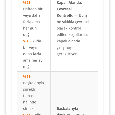
%25
Kapalı Alanda,
Haftada bir
Çevresel
veya daha
Kontrollü
— Bu iş
fazla ama
ne sıklıkla çevresel
her gün
olarak kontrol
değil
edilen koşullarda,
%13
Yılda
kapalı alanda
bir veya
çalışmayı
daha fazla
gerektiriyor?
ama her ay
değil
%19
Başkalarıyla
sürekli
temas
halinde
olmak
Başkalarıyla
%44
Çoğu
İletişim
— Bu iş,