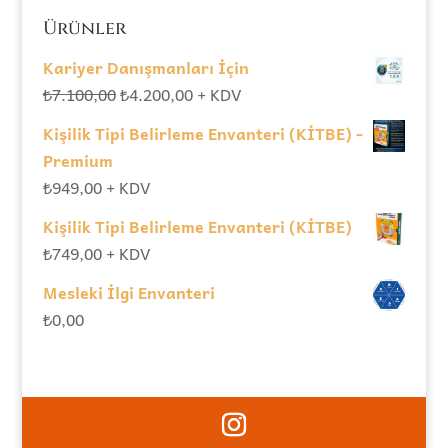
Ürünler
Kariyer Danışmanları İçin
Orijinal
Şu
₺
7.100,00
₺
4.200,00
+ KDV
fiyat:
andaki
Kişilik Tipi Belirleme Envanteri (KİTBE) -
₺7.100,00.
fiyat:
Premium
₺4.200,00.
₺
949,00
+ KDV
Kişilik Tipi Belirleme Envanteri (KİTBE)
₺
749,00
+ KDV
Mesleki İlgi Envanteri
₺
0,00