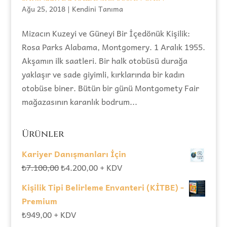
Ağu 25, 2018
|
Kendini Tanıma
Mizacın Kuzeyi ve Güneyi Bir İçedönük Kişilik:
Rosa Parks Alabama, Montgomery. 1 Aralık 1955.
Akşamın ilk saatleri. Bir halk otobüsü durağa
yaklaşır ve sade giyimli, kırklarında bir kadın
otobüse biner. Bütün bir günü Montgomety Fair
mağazasının karanlık bodrum...
Ürünler
Kariyer Danışmanları İçin
Orijinal
Şu
₺
7.100,00
₺
4.200,00
+ KDV
fiyat:
andaki
Kişilik Tipi Belirleme Envanteri (KİTBE) -
₺7.100,00.
fiyat:
Premium
₺4.200,00.
₺
949,00
+ KDV