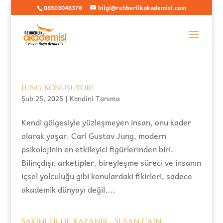
08503048378
bilgi@rehberlikakademisi.com
Jung Konuşuyor!
Şub 25, 2025
|
Kendini Tanıma
Kendi gölgesiyle yüzleşmeyen insan, onu kader
olarak yaşar. Carl Gustav Jung, modern
psikolojinin en etkileyici figürlerinden biri.
Bilinçdışı, arketipler, bireyleşme süreci ve insanın
içsel yolculuğu gibi konulardaki fikirleri, sadece
akademik dünyayı değil,...
Sakinler de Kazanır… Susan Cain