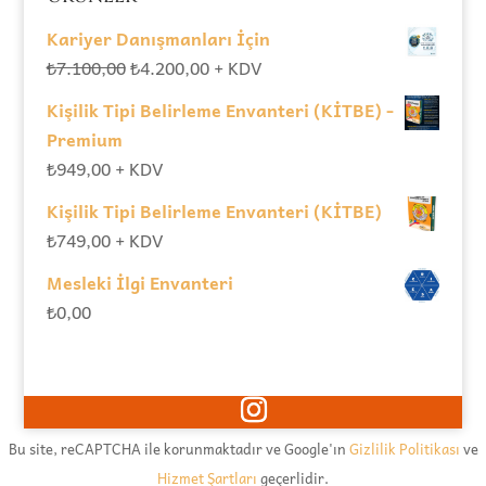
Kariyer Danışmanları İçin
Orijinal
Şu
₺
7.100,00
₺
4.200,00
+ KDV
fiyat:
andaki
Kişilik Tipi Belirleme Envanteri (KİTBE) -
₺7.100,00.
fiyat:
Premium
₺4.200,00.
₺
949,00
+ KDV
Kişilik Tipi Belirleme Envanteri (KİTBE)
₺
749,00
+ KDV
Mesleki İlgi Envanteri
₺
0,00
Bu site, reCAPTCHA ile korunmaktadır ve Google'ın
Gizlilik Politikası
ve
Hizmet Şartları
geçerlidir.