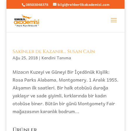
08503048378
bilgi@rehberlikakademisi.com
Sakinler de Kazanır… Susan Cain
Ağu 25, 2018
|
Kendini Tanıma
Mizacın Kuzeyi ve Güneyi Bir İçedönük Kişilik:
Rosa Parks Alabama, Montgomery. 1 Aralık 1955.
Akşamın ilk saatleri. Bir halk otobüsü durağa
yaklaşır ve sade giyimli, kırklarında bir kadın
otobüse biner. Bütün bir günü Montgomety Fair
mağazasının karanlık bodrum...
Ürünler