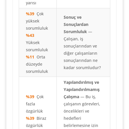
yarısı
%39
Çok
Sonuç ve
yüksek
Sonuçlardan
sorumluluk
Sorumluluk
—
%43
Çalışan, iş
Yüksek
sonuçlarından ve
sorumluluk
diğer çalışanların
%11
Orta
sonuçlarından ne
düzeyde
kadar sorumludur?
sorumluluk
Yapılandırılmış ve
Yapılandırılmamış
%39
Çok
Çalışma
— Bu iş,
fazla
çalışanın görevleri,
özgürlük
öncelikleri ve
%39
Biraz
hedefleri
özgürlük
belirlemesine izin