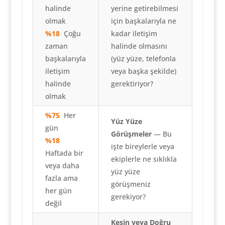
halinde
yerine getirebilmesi
olmak
için başkalarıyla ne
%18
Çoğu
kadar iletişim
zaman
halinde olmasını
başkalarıyla
(yüz yüze, telefonla
iletişim
veya başka şekilde)
halinde
gerektiriyor?
olmak
%75
Her
Yüz Yüze
gün
Görüşmeler
— Bu
%18
işte bireylerle veya
Haftada bir
ekiplerle ne sıklıkla
veya daha
yüz yüze
fazla ama
görüşmeniz
her gün
gerekiyor?
değil
Kesin veya Doğru