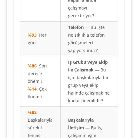
kapalı alanda
çalışmayı
gerektiriyor?
Telefon
— Bu işte
%93
Her
ne sıklıkla telefon
gün
görüşmeleri
yapıyorsunuz?
İş Grubu veya Ekip
%86
Son
ile Çalışmak
— Bu
derece
işte başkalarıyla bir
önemli
grup veya ekip
%14
Çok
halinde çalışmak ne
önemli
kadar önemlidir?
%82
Başkalarıyla
Başkalarıyla
sürekli
İletişim
— Bu iş,
temas
çalışanın işini